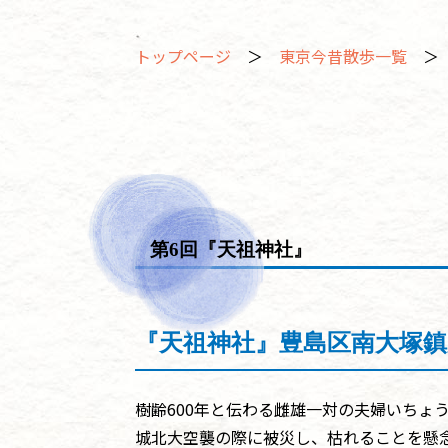
トップページ
＞
東京今昔散歩一覧
＞ 
第6回『天祖神社』
『天祖神社』豊島区南大塚鎮
樹齢600年と伝わる雌雄一対の夫婦いちょ
城北大空襲の際に被災し、枯れることを懸