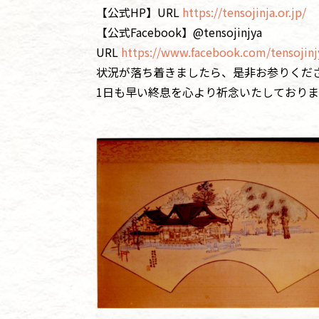
【公式HP】URL
https://tensojinja.or.jp/
【公式Facebook】@tensojinjya
URL
https://www.facebook.com/tensojinj
状況が落ち着きましたら、是非お参りくだ
1日も早い終息を心より祈念いたしておりま