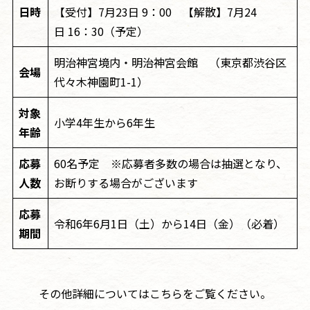
日時
【受付】7月23日 9：00 【解散】7月24
日 16：30（予定）
明治神宮境内・明治神宮会館 （東京都渋谷区
会場
代々木神園町1-1）
対象
小学4年生から6年生
年齢
応募
60名予定 ※応募者多数の場合は抽選となり、
人数
お断りする場合がございます
応募
令和6年6月1日（土）から14日（金）（必着）
期間
その他詳細についてはこちらをご覧ください。